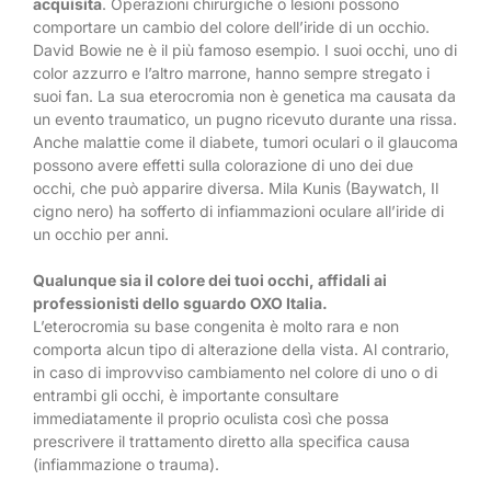
acquisita
. Operazioni chirurgiche o lesioni possono
comportare un cambio del colore dell’iride di un occhio.
David Bowie ne è il più famoso esempio. I suoi occhi, uno di
color azzurro e l’altro marrone, hanno sempre stregato i
suoi fan. La sua eterocromia non è genetica ma causata da
un evento traumatico, un pugno ricevuto durante una rissa.
Anche malattie come il diabete, tumori oculari o il glaucoma
possono avere effetti sulla colorazione di uno dei due
occhi, che può apparire diversa. Mila Kunis (Baywatch, Il
cigno nero) ha sofferto di infiammazioni oculare all’iride di
un occhio per anni.
Qualunque sia il colore dei tuoi occhi, affidali ai
professionisti dello sguardo OXO Italia.
L’eterocromia su base congenita è molto rara e non
comporta alcun tipo di alterazione della vista. Al contrario,
in caso di improvviso cambiamento nel colore di uno o di
entrambi gli occhi, è importante consultare
immediatamente il proprio oculista così che possa
prescrivere il trattamento diretto alla specifica causa
(infiammazione o trauma).