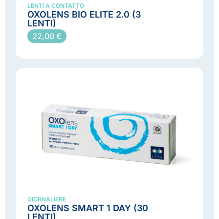
LENTI A CONTATTO
OXOLENS BIO ELITE 2.0 (3
LENTI)
Lenti a contatto
Mensili
22,00
€
GIORNALIERE
OXOLENS SMART 1 DAY (30
LENTI)
Giornaliere
Lenti a contatto