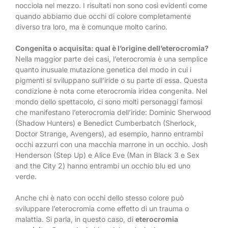
nocciola nel mezzo. I risultati non sono così evidenti come
quando abbiamo due occhi di colore completamente
diverso tra loro, ma è comunque molto carino.
Congenita o acquisita: qual è l’origine dell’eterocromia?
Nella maggior parte dei casi, l’eterocromia è una semplice
quanto inusuale mutazione genetica del modo in cui i
pigmenti si sviluppano sull’iride o su parte di essa. Questa
condizione è nota come eterocromia iridea congenita. Nel
mondo dello spettacolo, ci sono molti personaggi famosi
che manifestano l’eterocromia dell’iride: Dominic Sherwood
(Shadow Hunters) e Benedict Cumberbatch (Sherlock,
Doctor Strange, Avengers), ad esempio, hanno entrambi
occhi azzurri con una macchia marrone in un occhio. Josh
Henderson (Step Up) e Alice Eve (Man in Black 3 e Sex
and the City 2) hanno entrambi un occhio blu ed uno
verde.
Anche chi è nato con occhi dello stesso colore può
sviluppare l’eterocromia come effetto di un trauma o
malattia. Si parla, in questo caso, di
eterocromia