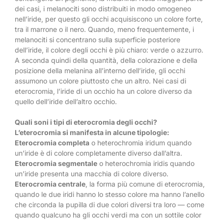
dei casi, i melanociti sono distribuiti in modo omogeneo
nell’iride, per questo gli occhi acquisiscono un colore forte,
tra il marrone o il nero. Quando, meno frequentemente, i
melanociti si concentrano sulla superficie posteriore
dell’iride, il colore degli occhi è più chiaro: verde o azzurro.
A seconda quindi della quantità, della colorazione e della
posizione della melanina all’interno dell’iride, gli occhi
assumono un colore piuttosto che un altro. Nei casi di
eterocromia, l’iride di un occhio ha un colore diverso da
quello dell’iride dell’altro occhio.
Quali soni i tipi di eterocromia degli occhi?
L’eterocromia si manifesta in alcune tipologie:
Eterocromia completa
o heterochromia iridum quando
un’iride è di colore completamente diverso dall’altra.
Eterocromia segmentale
o heterochromia iridis quando
un’iride presenta una macchia di colore diverso.
Eterocromia centrale
, la forma più comune di eterocromia,
quando le due iridi hanno lo stesso colore ma hanno l’anello
che circonda la pupilla di due colori diversi tra loro — come
quando qualcuno ha gli occhi verdi ma con un sottile color