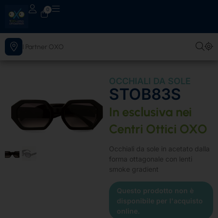
0
I Partner OXO
OCCHIALI DA SOLE
STOB83S
Scopri il più vicino
In esclusiva nei
Centri Ottici OXO
Occhiali da sole in acetato dalla
forma ottagonale con lenti
smoke gradient
Questo prodotto non è
disponibile per l'acquisto
online.